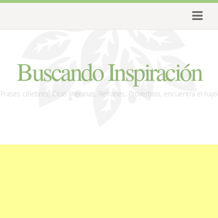
Buscando Inspiración
Frases célebres, Citas literarias, Refranes, Proverbios, encuentra el tuyo