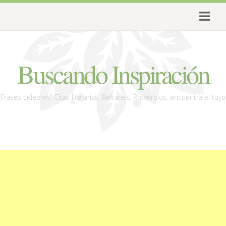
Buscando Inspiración
Frases célebres, Citas literarias, Refranes, Proverbios, encuentra el tuyo