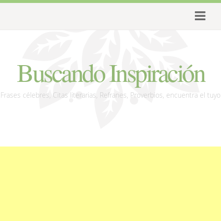
Buscando Inspiración
Frases célebres, Citas literarias, Refranes, Proverbios, encuentra el tuyo