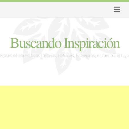
Buscando Inspiración
Frases célebres, Citas literarias, Refranes, Proverbios, encuentra el tuyo