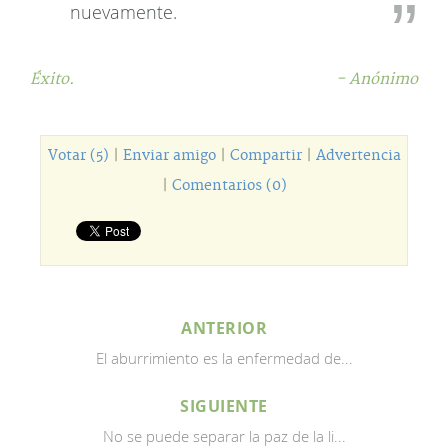
nuevamente.
Éxito.
- Anónimo
Votar (5)
|
Enviar amigo
|
Compartir
|
Advertencia
|
Comentarios (0)
ANTERIOR
El aburrimiento es la enfermedad de...
SIGUIENTE
No se puede separar la paz de la li...