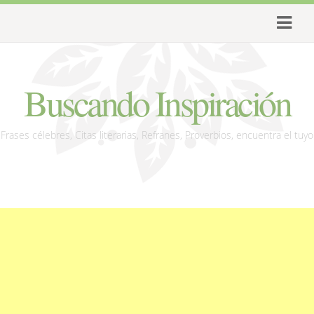
Buscando Inspiración
Frases célebres, Citas literarias, Refranes, Proverbios, encuentra el tuyo