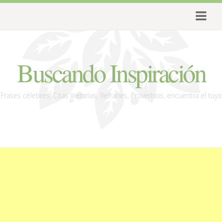
Buscando Inspiración
Frases célebres, Citas literarias, Refranes, Proverbios, encuentra el tuyo