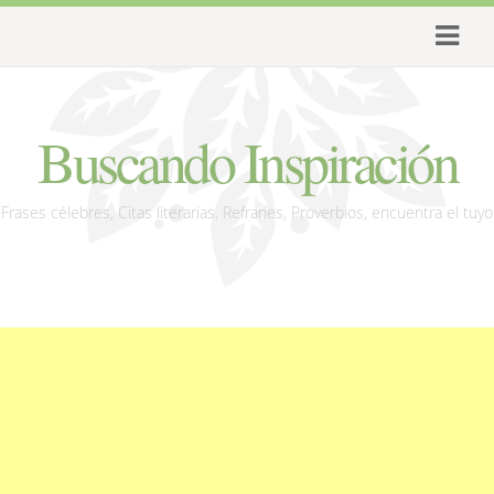
Buscando Inspiración
Frases célebres, Citas literarias, Refranes, Proverbios, encuentra el tuyo