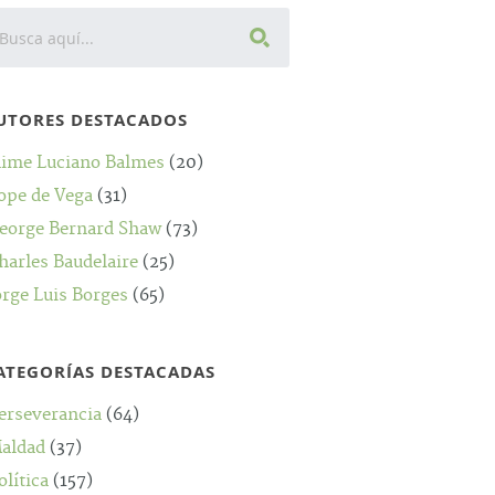
UTORES DESTACADOS
aime Luciano Balmes
(20)
ope de Vega
(31)
eorge Bernard Shaw
(73)
harles Baudelaire
(25)
orge Luis Borges
(65)
ATEGORÍAS DESTACADAS
erseverancia
(64)
aldad
(37)
olítica
(157)