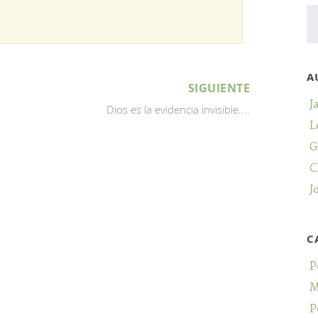
A
SIGUIENTE
J
Dios es la evidencia invisible....
L
G
C
J
C
P
M
P