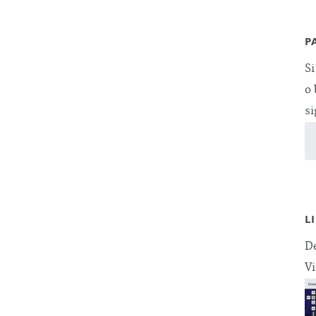
P
Si
o 
si
L
De
Vi