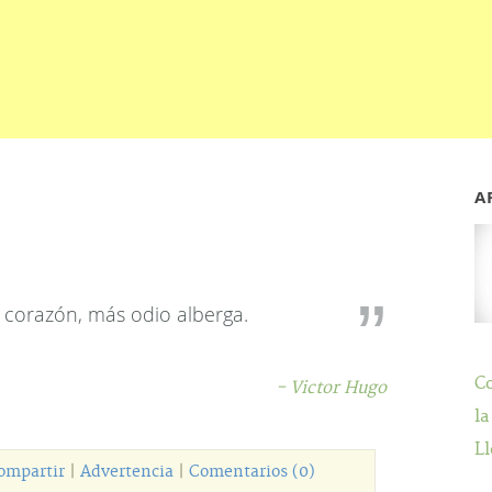
A
corazón, más odio alberga.
C
- Victor Hugo
la
Ll
ompartir
|
Advertencia
|
Comentarios (0)