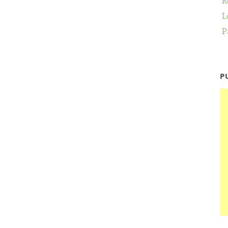
R
L
P
P