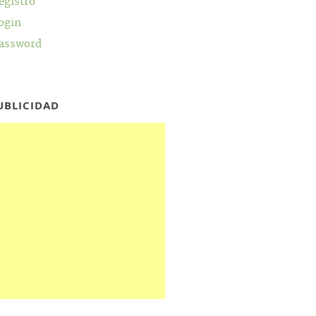
egistro
ogin
assword
UBLICIDAD