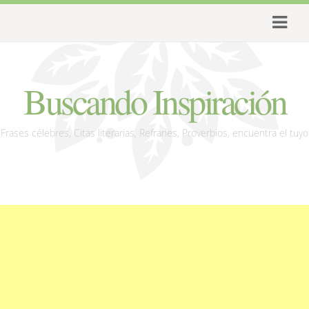
Buscando Inspiración
Frases célebres, Citas literarias, Refranes, Proverbios, encuentra el tuyo