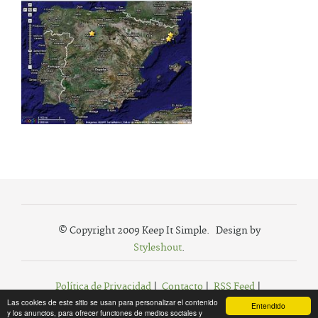
© Copyright 2009 Keep It Simple. Design by
Styleshout
.
Política de Privacidad
|
Contacto
|
RSS Feed
|
Las cookies de este sitio se usan para personalizar el contenido
Agregar a Favoritos
Entendido
y los anuncios, para ofrecer funciones de medios sociales y