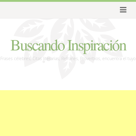
Buscando Inspiración
Frases célebres, Citas literarias, Refranes, Proverbios, encuentra el tuyo