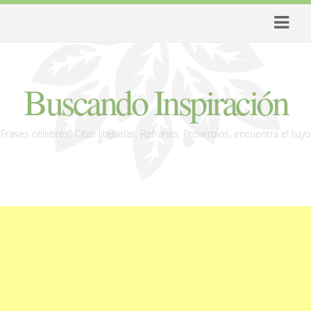
Buscando Inspiración
Frases célebres, Citas literarias, Refranes, Proverbios, encuentra el tuyo