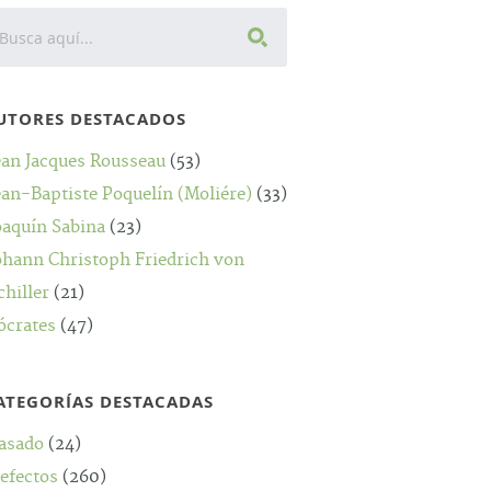
UTORES DESTACADOS
ean Jacques Rousseau
(53)
ean-Baptiste Poquelín (Moliére)
(33)
oaquín Sabina
(23)
ohann Christoph Friedrich von
chiller
(21)
ócrates
(47)
ATEGORÍAS DESTACADAS
asado
(24)
efectos
(260)