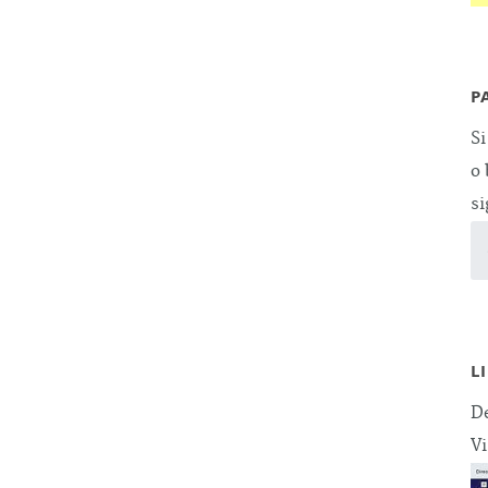
P
Si
o 
si
L
De
Vi