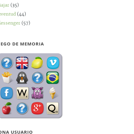
iajar
(35)
uventud
(44)
essenger
(57)
UEGO DE MEMORIA
ONA USUARIO