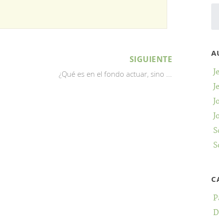
A
SIGUIENTE
J
¿Qué es en el fondo actuar, sino ...
J
J
J
S
S
C
P
D