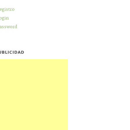
egistro
ogin
assword
UBLICIDAD