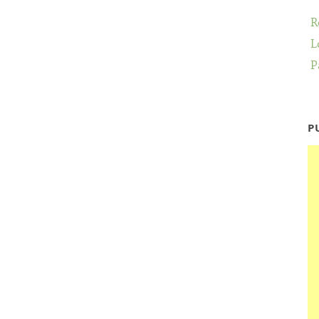
R
L
P
P