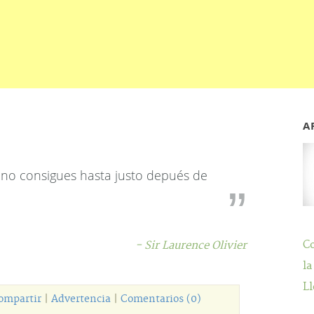
A
 no consigues hasta justo depués de
C
- Sir Laurence Olivier
la
Ll
ompartir
|
Advertencia
|
Comentarios (0)