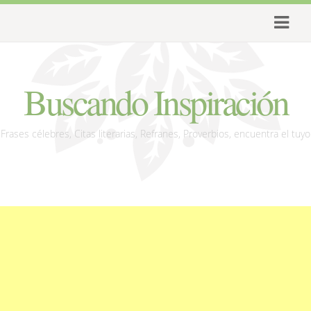
Buscando Inspiración
Frases célebres, Citas literarias, Refranes, Proverbios, encuentra el tuyo