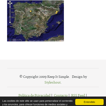
© Copyright 2009 Keep It Simple. Design by
Styleshout
.
Política de Privacidad
|
Contacto
|
RSS Feed
|
Las cookies de este sitio se usan para personalizar el contenido
Agregar a Favoritos
Entendido
y los anuncios, para ofrecer funciones de medios sociales y