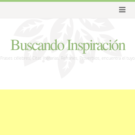
Buscando Inspiración
Frases célebres, Citas literarias, Refranes, Proverbios, encuentra el tuyo