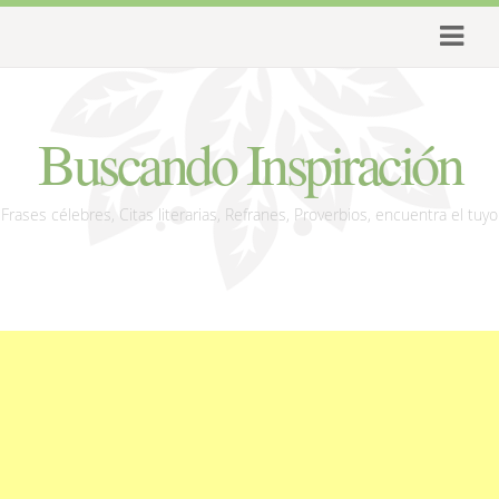
Buscando Inspiración
Frases célebres, Citas literarias, Refranes, Proverbios, encuentra el tuyo