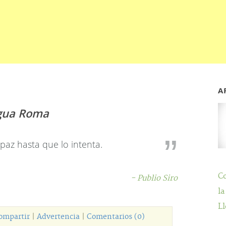
A
tigua Roma
paz hasta que lo intenta.
C
- Publio Siro
la
Ll
ompartir
|
Advertencia
|
Comentarios (0)