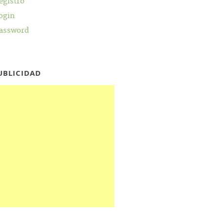
egistro
ogin
assword
UBLICIDAD