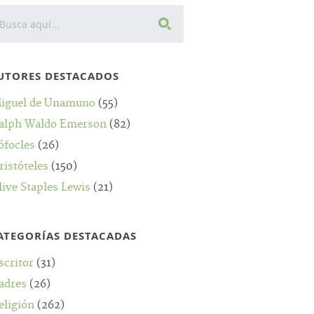
UTORES DESTACADOS
iguel de Unamuno
(55)
alph Waldo Emerson
(82)
ófocles
(26)
ristóteles
(150)
live Staples Lewis
(21)
ATEGORÍAS DESTACADAS
scritor
(31)
adres
(26)
eligión
(262)