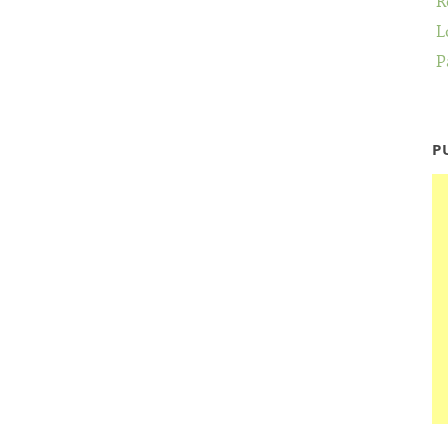
R
L
P
P