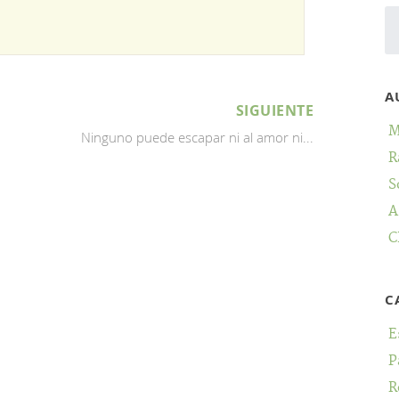
A
SIGUIENTE
M
Ninguno puede escapar ni al amor ni...
R
S
A
C
C
E
P
R