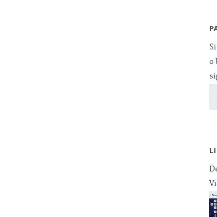
P
Si
o 
si
L
De
Vi