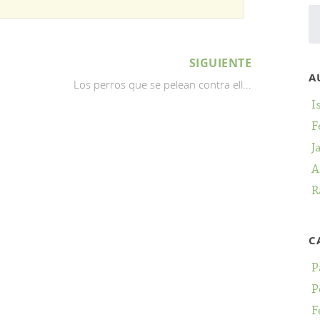
SIGUIENTE
A
Los perros que se pelean contra ell...
I
F
J
A
R
C
P
P
F