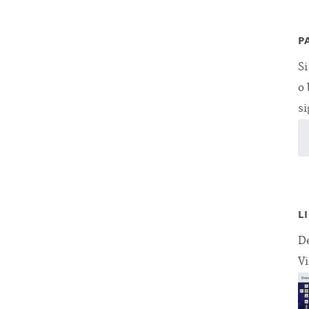
P
Si
o 
si
L
De
Vi