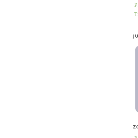
P
T
J
Z