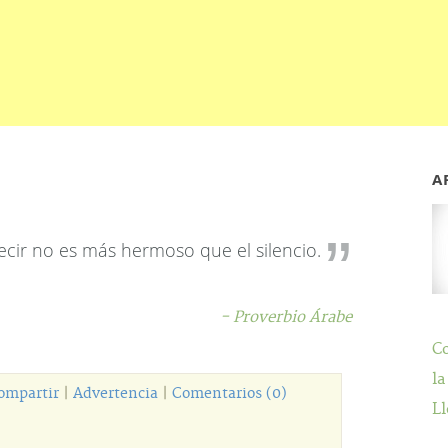
A
decir no es más hermoso que el silencio.
- Proverbio Árabe
C
la
ompartir
|
Advertencia
|
Comentarios (0)
Ll