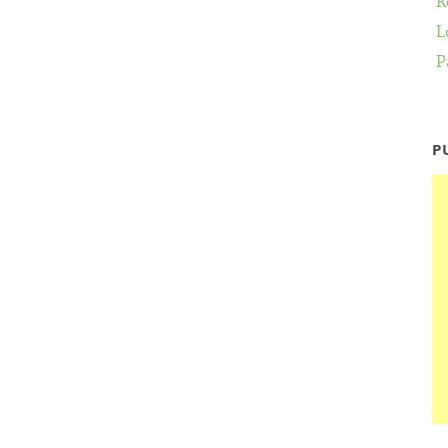
R
L
P
P