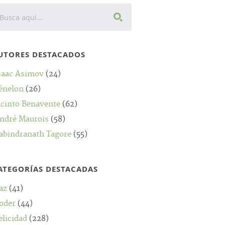
UTORES DESTACADOS
saac Asimov
(24)
énelon
(26)
acinto Benavente
(62)
ndré Maurois
(58)
abindranath Tagore
(55)
ATEGORÍAS DESTACADAS
az
(41)
oder
(44)
elicidad
(228)