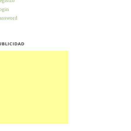
egistro
ogin
assword
UBLICIDAD