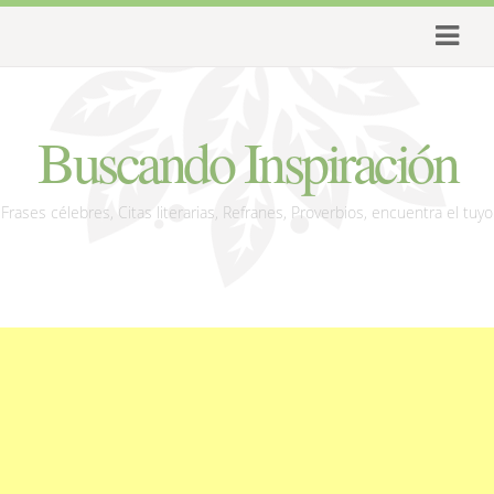
Buscando Inspiración
Frases célebres, Citas literarias, Refranes, Proverbios, encuentra el tuyo