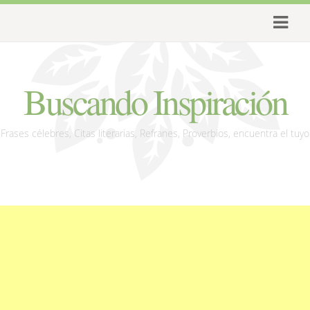
Buscando Inspiración
Frases célebres, Citas literarias, Refranes, Proverbios, encuentra el tuyo