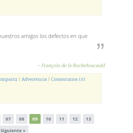
uestros amigos los defectos en que
- François de la Rochefoucauld
ompartir
|
Advertencia
|
Comentarios (0)
07
08
09
10
11
12
13
Siguiente »