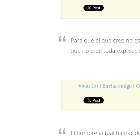
Para que el que cree no es
que no cree toda explicaci
Votar (0)
|
Enviar amigo
|
C
El hombre actual ha nacido 