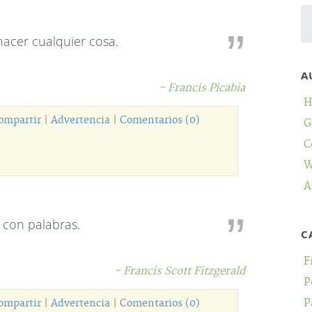
acer cualquier cosa.
A
- Francis Picabia
H
ompartir
|
Advertencia
|
Comentarios (0)
G
C
W
A
 con palabras.
C
F
- Francis Scott Fitzgerald
P
P
ompartir
|
Advertencia
|
Comentarios (0)