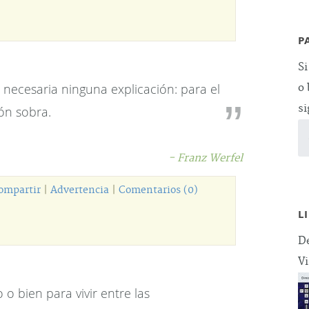
P
Si
 necesaria ninguna explicación: para el
o 
si
ón sobra.
- Franz Werfel
ompartir
|
Advertencia
|
Comentarios (0)
L
De
Vi
o bien para vivir entre las