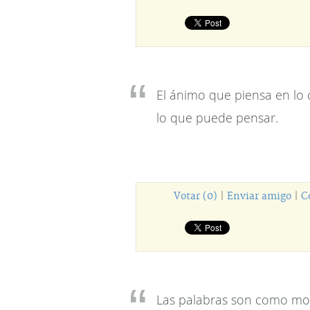
El ánimo que piensa en lo
lo que puede pensar.
Votar (0)
|
Enviar amigo
|
C
Las palabras son como mo