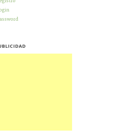
egistro
ogin
assword
UBLICIDAD