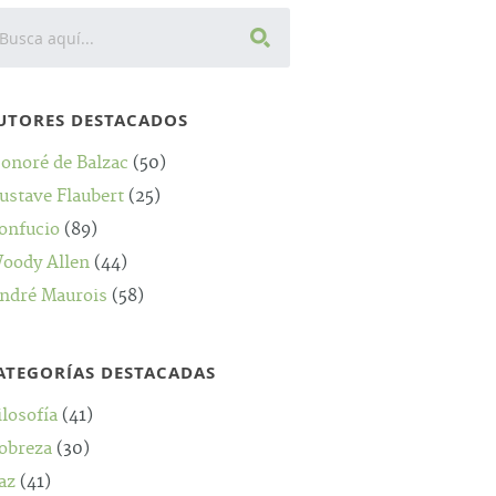
UTORES DESTACADOS
onoré de Balzac
(50)
ustave Flaubert
(25)
onfucio
(89)
oody Allen
(44)
ndré Maurois
(58)
ATEGORÍAS DESTACADAS
ilosofía
(41)
obreza
(30)
az
(41)