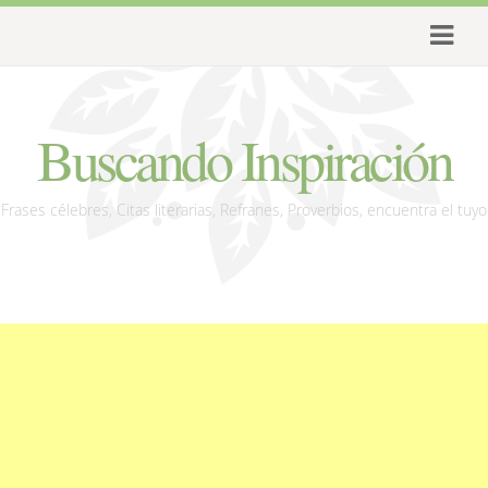
Buscando Inspiración
Frases célebres, Citas literarias, Refranes, Proverbios, encuentra el tuyo