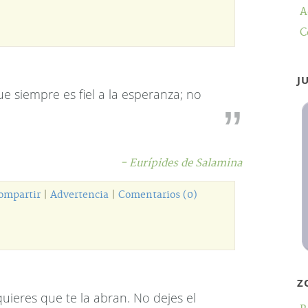
A
C
J
e siempre es fiel a la esperanza; no
.
- Eurípides de Salamina
ompartir
|
Advertencia
|
Comentarios (0)
Z
uieres que te la abran. No dejes el