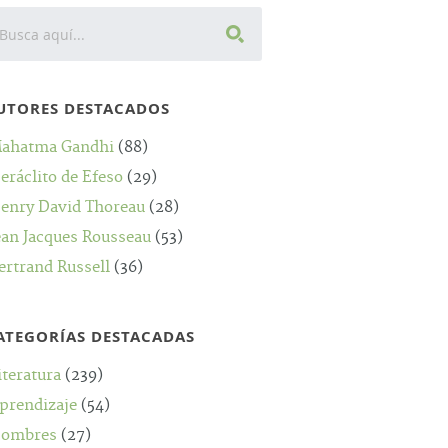
UTORES DESTACADOS
ahatma Gandhi
(88)
eráclito de Efeso
(29)
enry David Thoreau
(28)
ean Jacques Rousseau
(53)
ertrand Russell
(36)
ATEGORÍAS DESTACADAS
iteratura
(239)
prendizaje
(54)
ombres
(27)