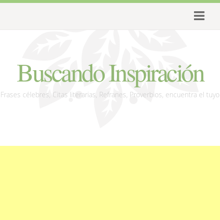
Buscando Inspiración
Frases célebres, Citas literarias, Refranes, Proverbios, encuentra el tuyo