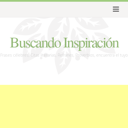
Buscando Inspiración
Frases célebres, Citas literarias, Refranes, Proverbios, encuentra el tuyo