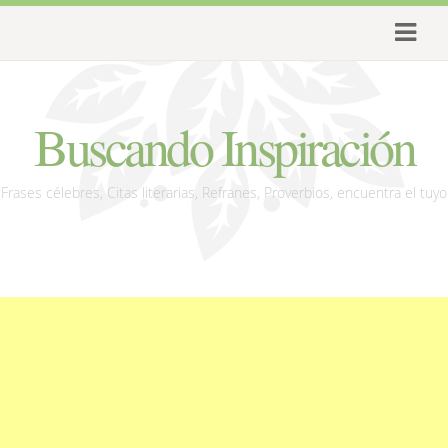
Buscando Inspiración
Frases célebres, Citas literarias, Refranes, Proverbios, encuentra el tuyo