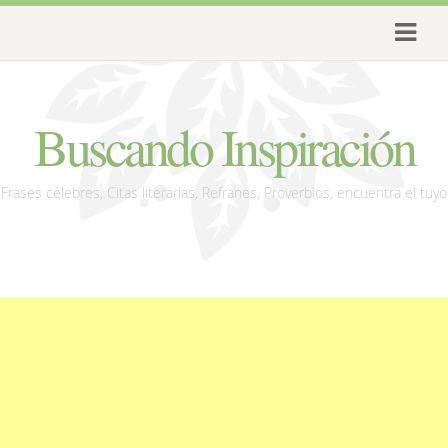
Buscando Inspiración
Frases célebres, Citas literarias, Refranes, Proverbios, encuentra el tuyo