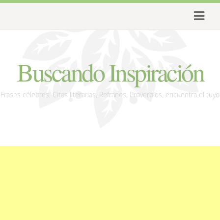
Buscando Inspiración
Frases célebres, Citas literarias, Refranes, Proverbios, encuentra el tuyo