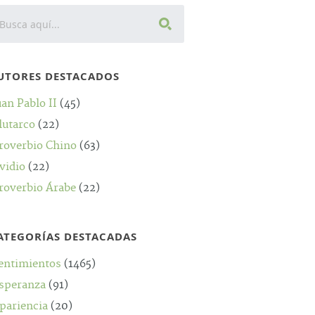
UTORES DESTACADOS
uan Pablo II
(45)
lutarco
(22)
roverbio Chino
(63)
vidio
(22)
roverbio Árabe
(22)
ATEGORÍAS DESTACADAS
entimientos
(1465)
speranza
(91)
pariencia
(20)