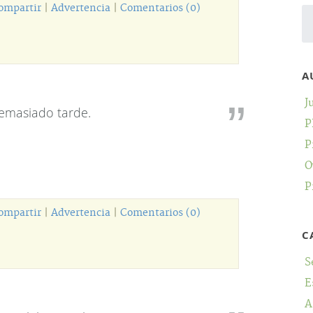
ompartir
|
Advertencia
|
Comentarios (0)
A
J
demasiado tarde.
P
P
O
P
ompartir
|
Advertencia
|
Comentarios (0)
C
S
E
A