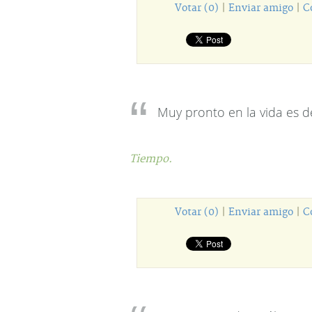
Votar (0)
|
Enviar amigo
|
C
Muy pronto en la vida es 
Tiempo.
Votar (0)
|
Enviar amigo
|
C