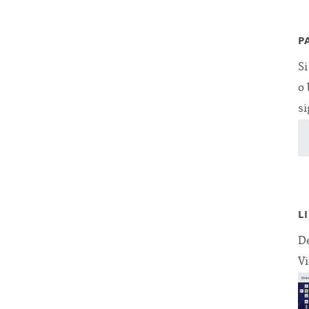
P
Si
o 
si
L
De
Vi