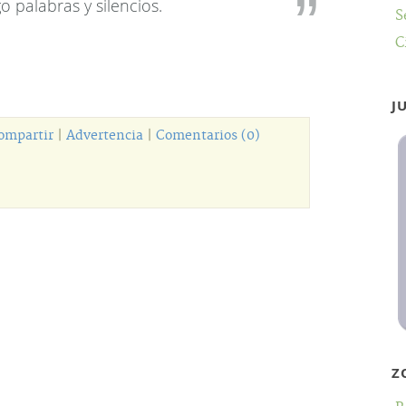
o palabras y silencios.
S
C
J
ompartir
|
Advertencia
|
Comentarios (0)
Z