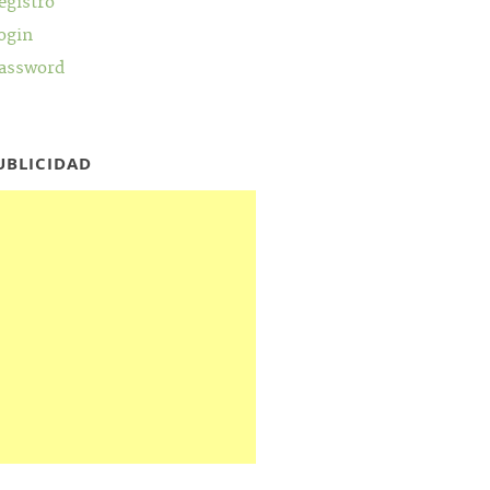
egistro
ogin
assword
UBLICIDAD