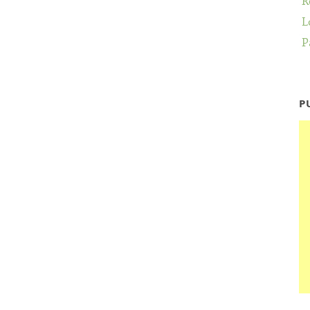
R
L
P
P