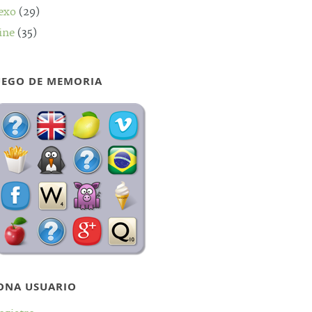
exo
(29)
ine
(35)
UEGO DE MEMORIA
ONA USUARIO