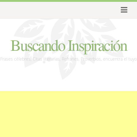
Buscando Inspiración
Frases célebres, Citas literarias, Refranes, Proverbios, encuentra el tuyo