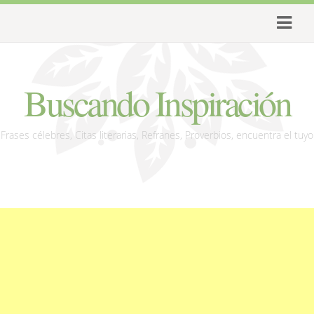
Buscando Inspiración
Frases célebres, Citas literarias, Refranes, Proverbios, encuentra el tuyo