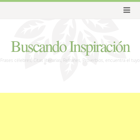
Buscando Inspiración
Frases célebres, Citas literarias, Refranes, Proverbios, encuentra el tuyo