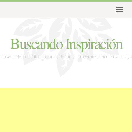
Buscando Inspiración
Frases célebres, Citas literarias, Refranes, Proverbios, encuentra el tuyo