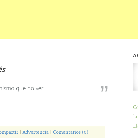
A
és
 mismo que no ver.
C
la
Ll
ompartir
|
Advertencia
|
Comentarios (0)