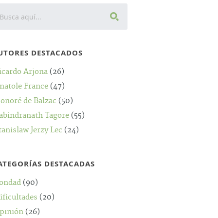
UTORES DESTACADOS
icardo Arjona
(26)
natole France
(47)
onoré de Balzac
(50)
abindranath Tagore
(55)
tanislaw Jerzy Lec
(24)
ATEGORÍAS DESTACADAS
ondad
(90)
ificultades
(20)
pinión
(26)