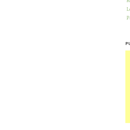
R
L
P
P