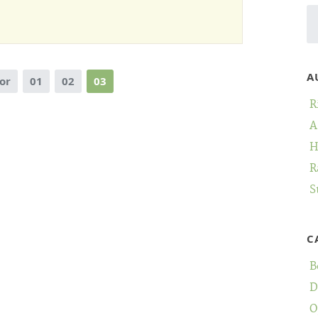
A
or
01
02
03
R
A
H
R
S
C
B
D
O