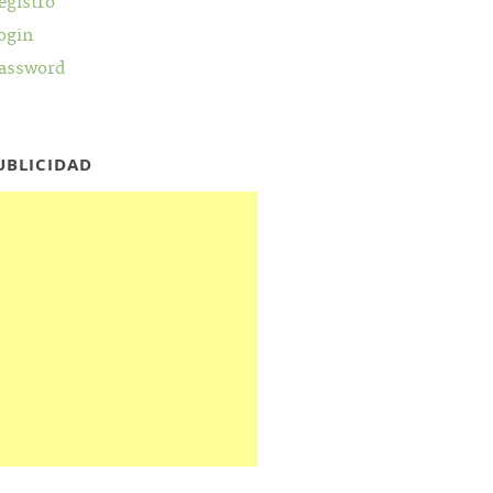
egistro
ogin
assword
UBLICIDAD