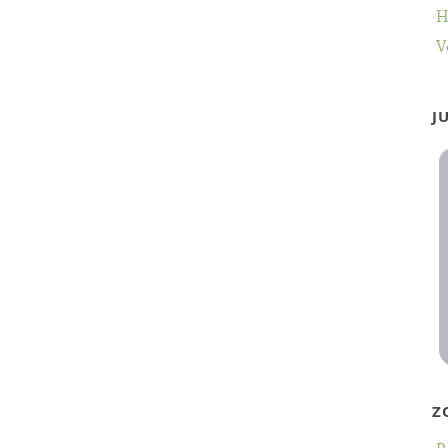
H
V
J
Z