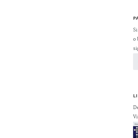
P
Si
o 
si
L
De
Vi