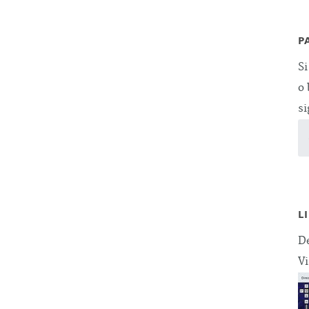
P
Si
o 
si
L
De
Vi