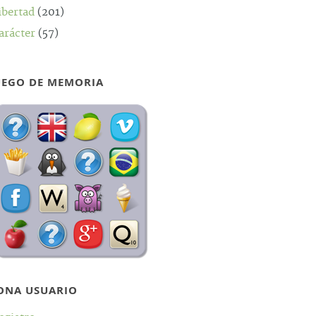
ibertad
(201)
arácter
(57)
UEGO DE MEMORIA
ONA USUARIO