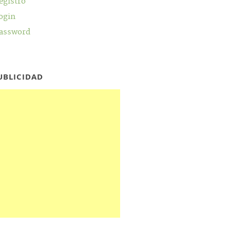
egistro
ogin
assword
UBLICIDAD