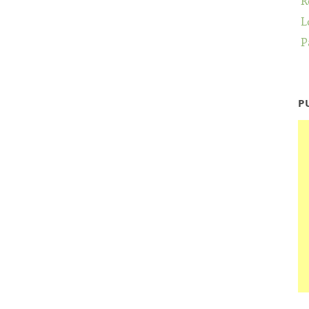
R
L
P
P