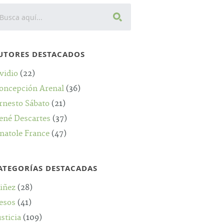
UTORES DESTACADOS
vidio
(22)
oncepción Arenal
(36)
rnesto Sábato
(21)
ené Descartes
(37)
natole France
(47)
ATEGORÍAS DESTACADAS
iñez
(28)
esos
(41)
usticia
(109)