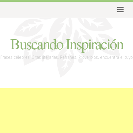
Buscando Inspiración
Frases célebres, Citas literarias, Refranes, Proverbios, encuentra el tuyo