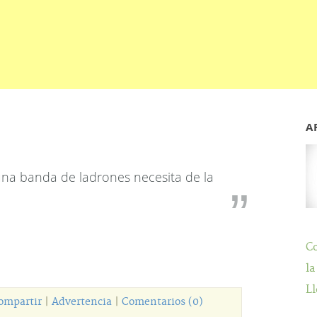
A
una banda de ladrones necesita de la
C
la
Ll
ompartir
|
Advertencia
|
Comentarios (0)