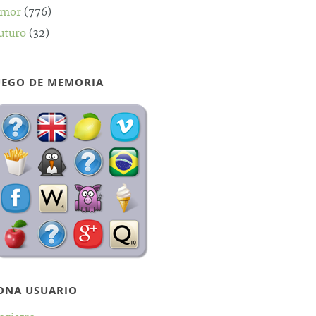
mor
(776)
uturo
(32)
UEGO DE MEMORIA
ONA USUARIO