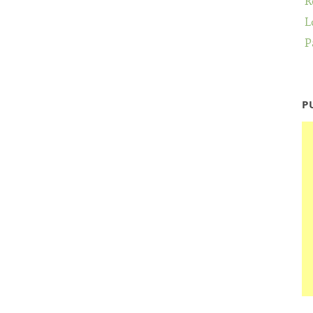
R
L
P
P