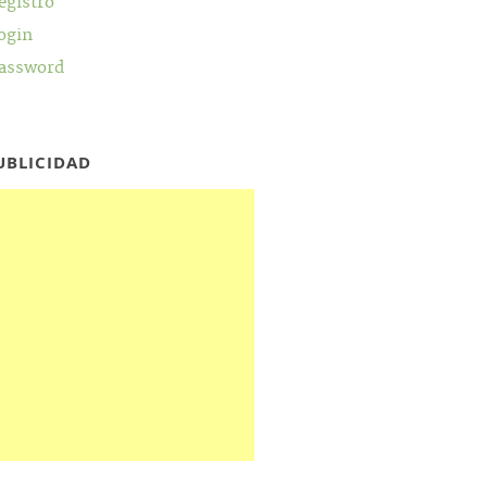
egistro
ogin
assword
UBLICIDAD