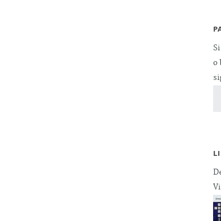
P
Si
o 
si
L
De
Vi