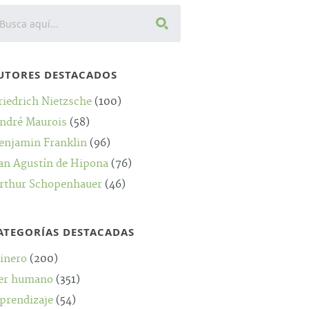
UTORES DESTACADOS
riedrich Nietzsche
(100)
ndré Maurois
(58)
enjamin Franklin
(96)
an Agustín de Hipona
(76)
rthur Schopenhauer
(46)
ATEGORÍAS DESTACADAS
inero
(200)
er humano
(351)
prendizaje
(54)