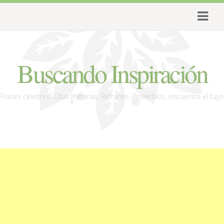
Buscando Inspiración
Frases célebres, Citas literarias, Refranes, Proverbios, encuentra el tuyo