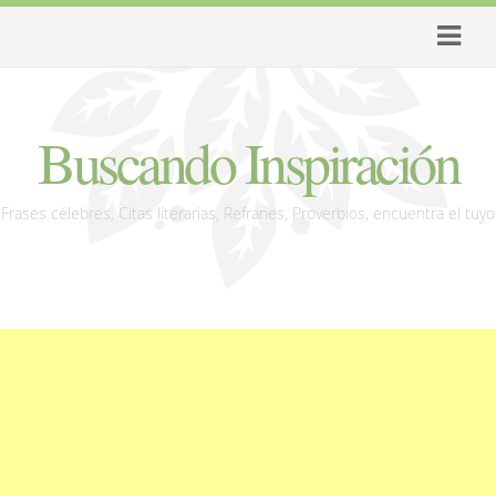
Buscando Inspiración
Frases célebres, Citas literarias, Refranes, Proverbios, encuentra el tuyo