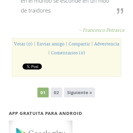
en el mundo se esconde en un nido
de traidores.
- Francesco Petrarca
Votar (0)
|
Enviar amigo
|
Compartir
|
Advertencia
|
Comentarios (0)
01
02
Siguiente »
APP GRATUITA PARA ANDROID