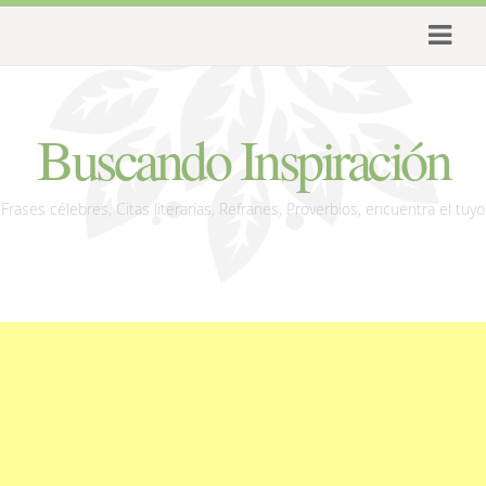
Buscando Inspiración
Frases célebres, Citas literarias, Refranes, Proverbios, encuentra el tuyo