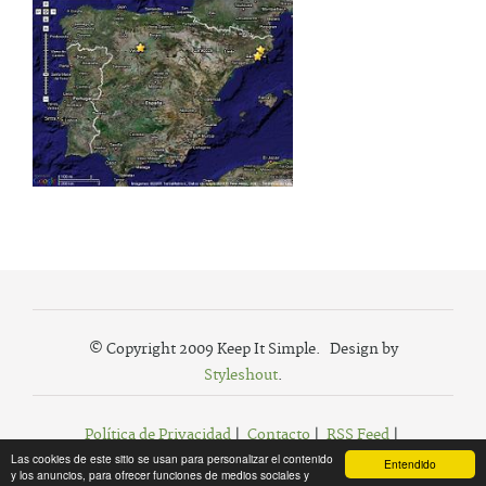
© Copyright 2009 Keep It Simple. Design by
Styleshout
.
Política de Privacidad
|
Contacto
|
RSS Feed
|
Las cookies de este sitio se usan para personalizar el contenido
Agregar a Favoritos
Entendido
y los anuncios, para ofrecer funciones de medios sociales y