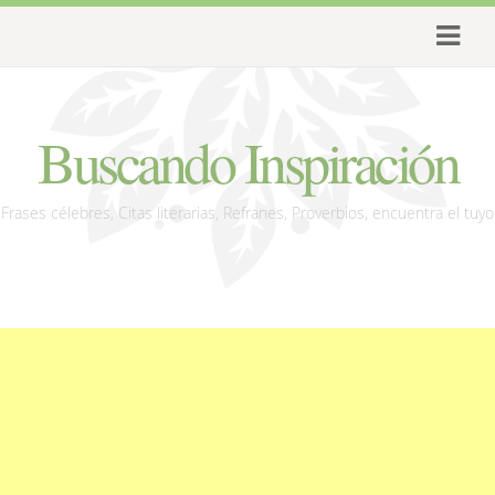
Buscando Inspiración
Frases célebres, Citas literarias, Refranes, Proverbios, encuentra el tuyo