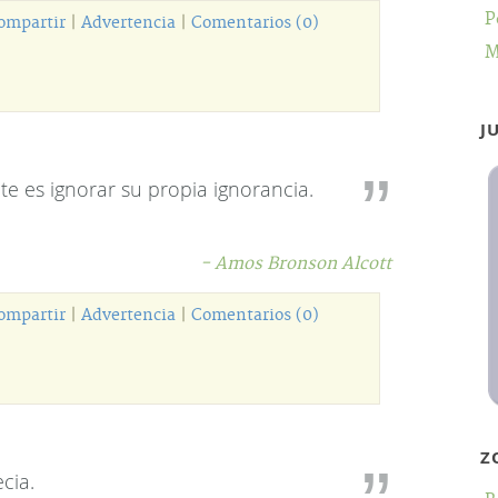
P
ompartir
|
Advertencia
|
Comentarios (0)
M
J
e es ignorar su propia ignorancia.
- Amos Bronson Alcott
ompartir
|
Advertencia
|
Comentarios (0)
Z
cia.