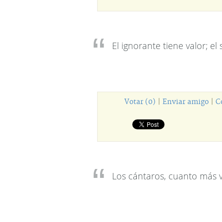
El ignorante tiene valor; el
Votar (0)
|
Enviar amigo
|
C
Los cántaros, cuanto más v