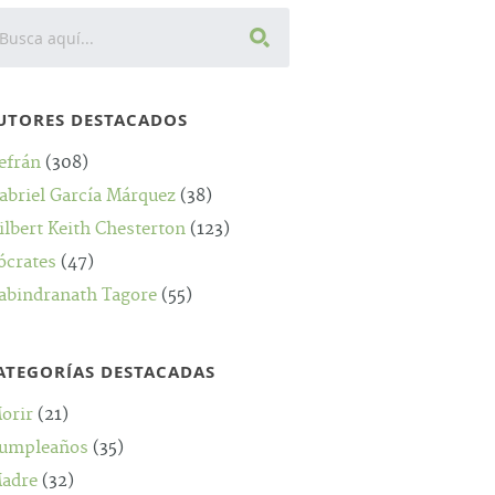
UTORES DESTACADOS
efrán
(308)
abriel García Márquez
(38)
ilbert Keith Chesterton
(123)
ócrates
(47)
abindranath Tagore
(55)
ATEGORÍAS DESTACADAS
orir
(21)
umpleaños
(35)
adre
(32)