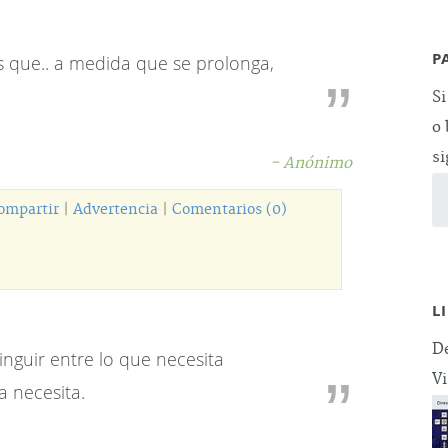
P
es que.. a medida que se prolonga,
Si
o 
si
- Anónimo
ompartir
|
Advertencia
|
Comentarios (0)
L
De
inguir entre lo que necesita
Vi
a necesita.