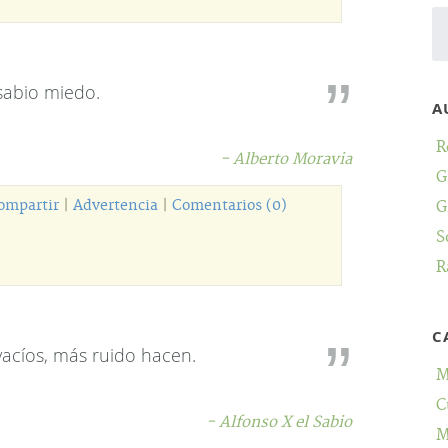
 sabio miedo.
A
R
- Alberto Moravia
G
ompartir
|
Advertencia
|
Comentarios (0)
G
S
R
C
acíos, más ruido hacen.
M
C
- Alfonso X el Sabio
M