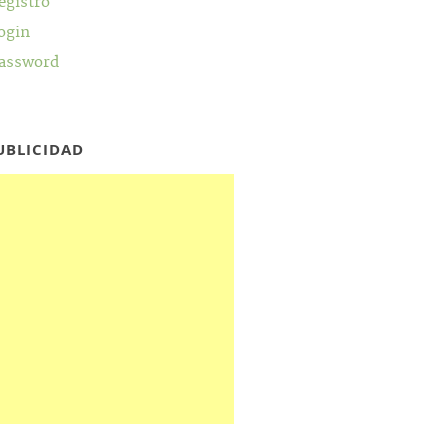
egistro
ogin
assword
UBLICIDAD