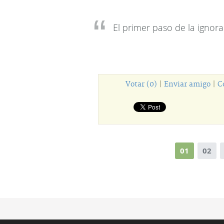
El primer paso de la ignor
Votar (0)
|
Enviar amigo
|
C
01
02