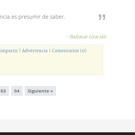
ancia es presumir de saber.
- Baltasar Gracián
ompartir
|
Advertencia
|
Comentarios (0)
03
04
Siguiente »