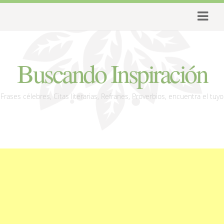
Buscando Inspiración
Frases célebres, Citas literarias, Refranes, Proverbios, encuentra el tuyo