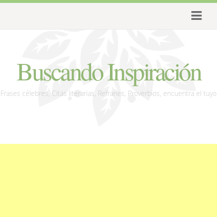
Buscando Inspiración
Frases célebres, Citas literarias, Refranes, Proverbios, encuentra el tuyo