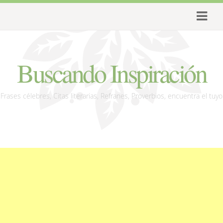
Buscando Inspiración
Frases célebres, Citas literarias, Refranes, Proverbios, encuentra el tuyo