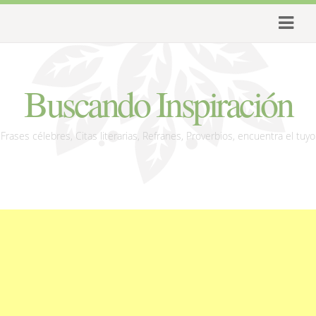
Buscando Inspiración
Frases célebres, Citas literarias, Refranes, Proverbios, encuentra el tuyo