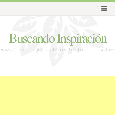
Buscando Inspiración
Frases célebres, Citas literarias, Refranes, Proverbios, encuentra el tuyo