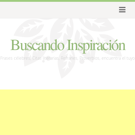
Buscando Inspiración
Frases célebres, Citas literarias, Refranes, Proverbios, encuentra el tuyo