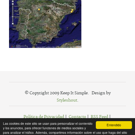
© Copyright 2009 Keep It Simple. Design by
Styleshout
.
Política de Privacidad
|
Contacto
|
RSS Feed
|
Las cookies de este sitio se usan para personalizar el contenido
Agregar a Favoritos
Entendido
y los anuncios, para ofrecer funciones de medios sociales y
para analizar el tráfico. Además, compartimos información sobre el uso que haga del sitio