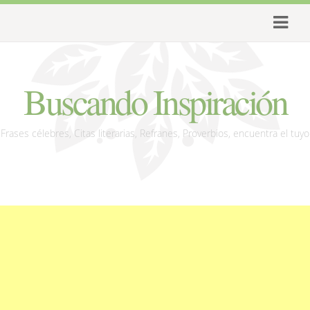
Buscando Inspiración
Frases célebres, Citas literarias, Refranes, Proverbios, encuentra el tuyo