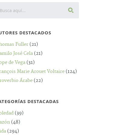
UTORES DESTACADOS
homas Fuller
(21)
amilo José Cela
(21)
ope de Vega
(31)
rançois Marie Arouet Voltaire
(124)
roverbio Árabe
(22)
ATEGORÍAS DESTACADAS
oledad
(39)
azón
(48)
ida
(294)