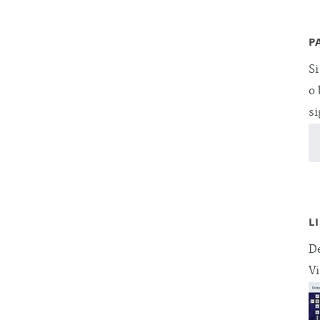
P
Si
o 
si
L
De
Vi