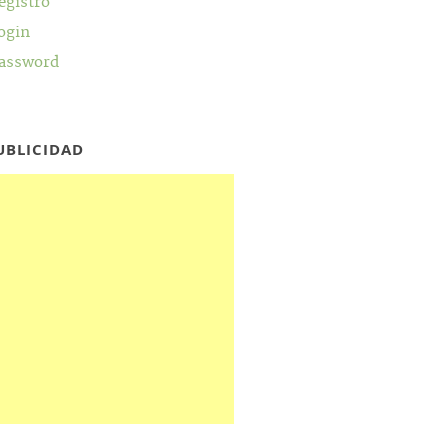
egistro
ogin
assword
UBLICIDAD