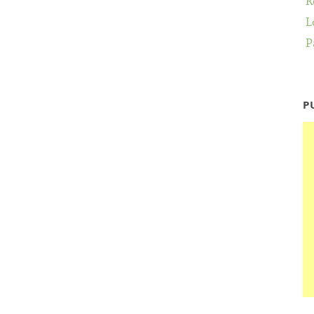
R
L
P
P